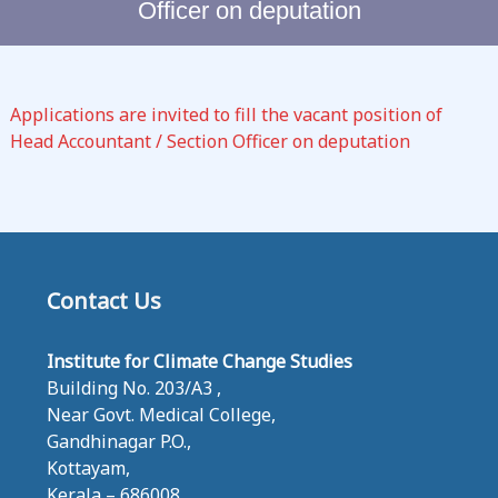
Officer on deputation
C
L
I
M
Applications are invited to fill the vacant position of
A
Head Accountant / Section Officer on deputation
T
E
C
H
A
N
Contact Us
G
E
Institute for Climate Change Studies
S
Building No. 203/A3 ,
T
Near Govt. Medical College,
U
Gandhinagar P.O.,
D
Kottayam,
I
Kerala – 686008,