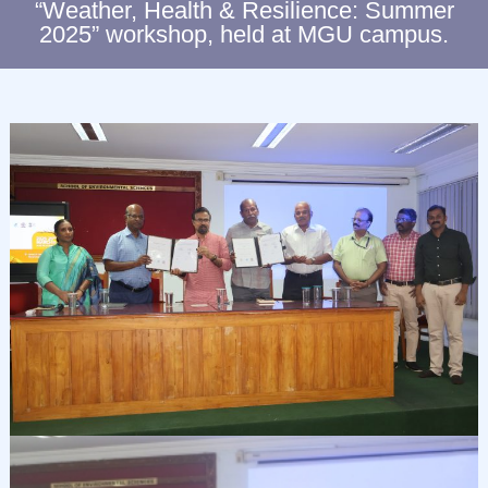
“Weather, Health & Resilience: Summer
C
2025” workshop, held at MGU campus.
L
I
M
A
T
E
C
H
A
N
G
E
S
T
U
D
I