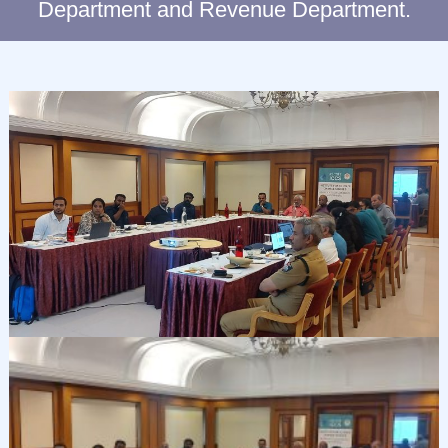
Department and Revenue Department.
C
L
I
M
A
T
E
C
H
A
N
G
E
S
T
U
D
I