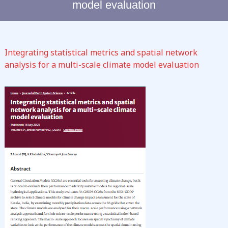
model evaluation
C
L
I
M
Integrating statistical metrics and spatial network
A
analysis for a multi-scale climate model evaluation
T
E
C
H
A
N
G
E
S
T
U
D
I