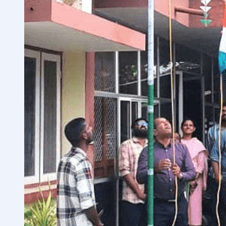
T
E
F
O
R
C
L
I
M
A
T
E
C
H
A
N
G
E