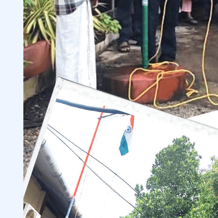
S
T
U
D
I
E
S