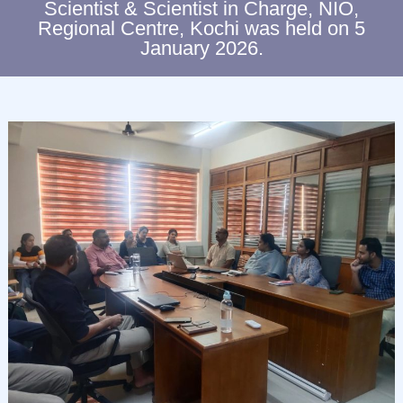
Scientist & Scientist in Charge, NIO,
C
Regional Centre, Kochi was held on 5
L
January 2026.
I
M
A
T
E
C
H
A
N
G
E
S
T
U
D
I