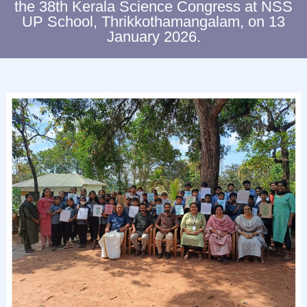
the 38th Kerala Science Congress at NSS
C
UP School, Thrikkothamangalam, on 13
L
January 2026.
I
M
A
T
E
C
H
A
N
G
E
S
T
U
D
I