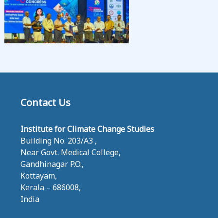
E
S
Contact Us
Institute for Climate Change Studies
Building No. 203/A3 ,
Near Govt. Medical College,
Gandhinagar P.O.,
Kottayam,
Kerala – 686008,
India