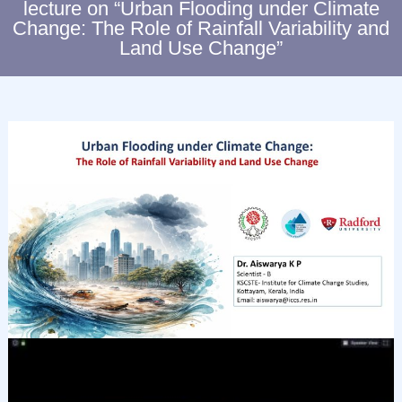
lecture on “Urban Flooding under Climate
C
Change: The Role of Rainfall Variability and
L
Land Use Change”
I
M
A
T
E
C
H
A
N
G
E
S
T
U
D
I