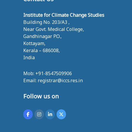
T
E
Institute for Climate Change Studies
F
Building No. 203/A3 ,
O
Near Govt. Medical College,
R
Gandhinagar P.O.,
C
Kottayam,
L
Kerala – 686008,
I
India
M
A
Mob: +91-8547509906
T
Email: registrar@iccs.res.in
E
C
H
Follow us on
A
N
G
E
S