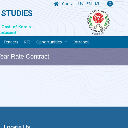
Contact Us
EN
ML
 STUDIES
 Govt. of Kerala
സർക്കാർ
Tenders
RTI
Opportunities
Intranet
Year Rate Contract
Locate Us