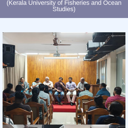
(Kerala University of Fisheries and Ocean
C
Studies)
L
I
M
A
T
E
C
H
A
N
G
E
S
T
U
D
I