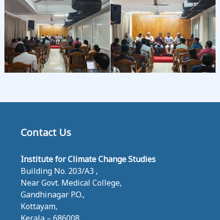
E
S
Contact Us
Institute for Climate Change Studies
Building No. 203/A3 ,
Near Govt. Medical College,
Gandhinagar P.O.,
Kottayam,
Kerala – 686008,