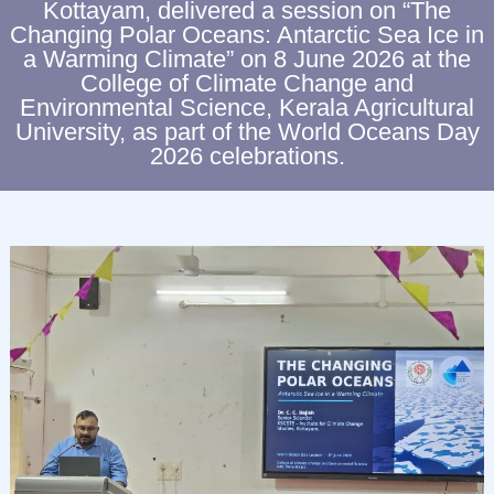
Kottayam, delivered a session on “The
C
Changing Polar Oceans: Antarctic Sea Ice in
L
a Warming Climate” on 8 June 2026 at the
I
College of Climate Change and
M
Environmental Science, Kerala Agricultural
University, as part of the World Oceans Day
A
2026 celebrations.
T
E
C
H
A
N
G
E
S
T
U
D
I