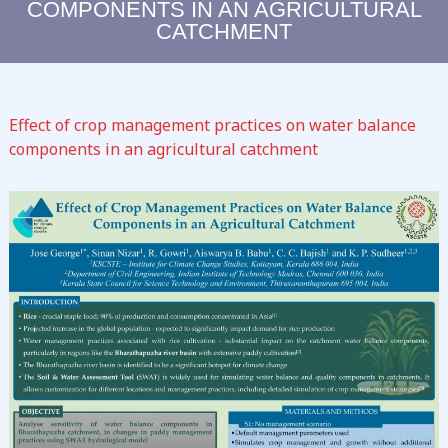
COMPONENTS IN AN AGRICULTURAL
C
CATCHMENT
L
I
M
A
Effect of crop management practices on water balance
T
components in an agricultural catchment
E
C
H
A
N
G
E
S
T
U
D
I