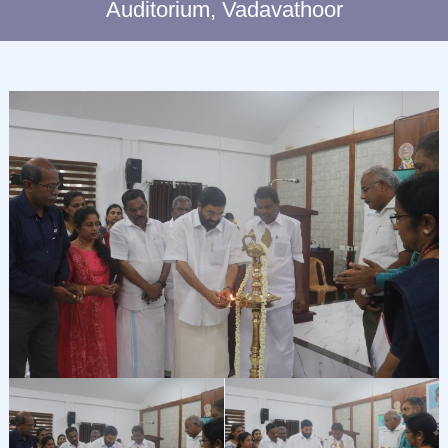
Auditorium, Vadavathoor
C
L
I
M
A
T
E
C
H
A
N
G
E
S
T
U
D
I