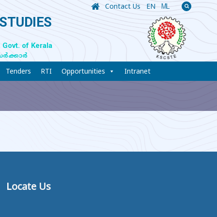
Contact Us
EN
ML
 STUDIES
 Govt. of Kerala
സർക്കാർ
Tenders
RTI
Opportunities
Intranet
Locate Us