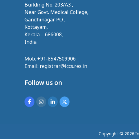
T
Building No. 203/A3 ,
E
Near Govt. Medical College,
F
Gandhinagar P.O.,
O
Kottayam,
R
Kerala – 686008,
C
India
L
I
Mob: +91-8547509906
M
Email: registrar@iccs.res.in
A
T
Follow us on
E
C
H
A
N
G
E
Copyright © 2026.In