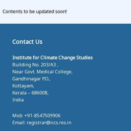
C
Contents to be updated soon!
L
I
M
A
Contact Us
T
E
C
Institute for Climate Change Studies
H
Building No. 203/A3 ,
A
Near Govt. Medical College,
N
Gandhinagar P.O.,
G
Kottayam,
E
Kerala – 686008,
S
India
T
U
Mob: +91-8547509906
D
Email: registrar@iccs.res.in
I