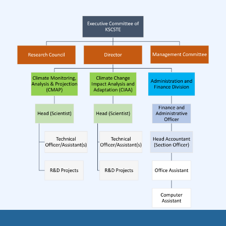
C
L
I
M
A
T
E
C
H
A
N
G
E
S
T
U
D
I