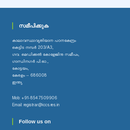
C
L
I
സമീപിക്കുക
M
A
T
കാലാവസ്ഥാവ്യതിയാന പഠനകേന്ദ്രം
E
കെട്ടിട നമ്പർ 203/A3,
C
ഗവ. മെഡിക്കൽ കോളേജിനു സമീപം,
H
ഗാന്ധിനഗർ പി.ഓ.,
A
കോട്ടയം,
N
കേരളം – 686008
G
ഇന്ത്യ
E
S
Mob: +91-8547509906
T
Email: registrar@iccs.res.in
U
D
Follow us on
I