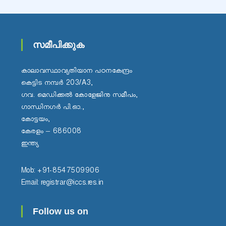
C
L
I
സമീപിക്കുക
M
A
T
കാലാവസ്ഥാവ്യതിയാന പഠനകേന്ദ്രം
E
കെട്ടിട നമ്പർ 203/A3,
C
ഗവ. മെഡിക്കൽ കോളേജിനു സമീപം,
H
ഗാന്ധിനഗർ പി.ഓ.,
A
കോട്ടയം,
N
കേരളം – 686008
G
ഇന്ത്യ
E
S
Mob: +91-8547509906
T
Email: registrar@iccs.res.in
U
D
Follow us on
I